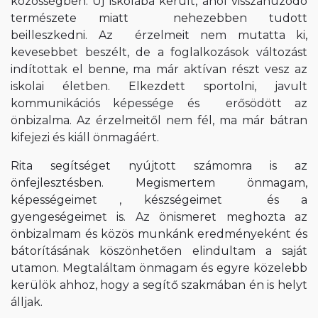
közösségben. Új iskolába került, ahol visszahúzódó
természete miatt nehezebben tudott
beilleszkedni. Az érzelmeit nem mutatta ki,
kevesebbet beszélt, de a foglalkozások változást
indítottak el benne, ma már aktívan részt vesz az
iskolai életben. Elkezdett sportolni, javult
kommunikációs képessége és erősödött az
önbizalma. Az érzelmeitől nem fél, ma már bátran
kifejezi és kiáll önmagáért.
Rita segítséget nyújtott számomra is az
önfejlesztésben. Megismertem önmagam,
képességeimet , készségeimet és a
gyengeségeimet is. Az önismeret meghozta az
önbizalmam és közös munkánk eredményeként és
bátorításának köszönhetően elindultam a saját
utamon. Megtaláltam önmagam és egyre közelebb
kerülök ahhoz, hogy a segítő szakmában én is helyt
álljak.