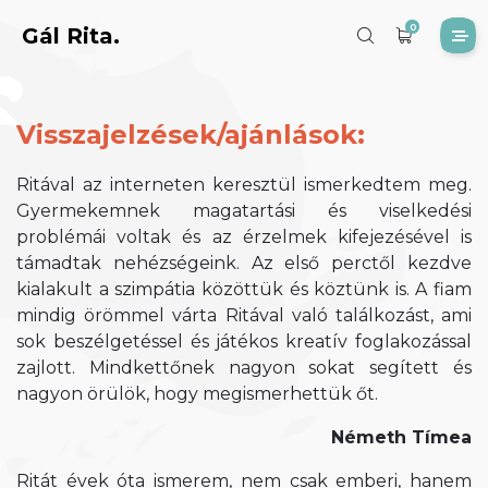
0
Gál Rita.
Visszajelzések/ajánlások:
Ritával az interneten keresztül ismerkedtem meg.
Gyermekemnek magatartási és viselkedési
problémái voltak és az érzelmek kifejezésével is
támadtak nehézségeink. Az első perctől kezdve
kialakult a szimpátia közöttük és köztünk is. A fiam
mindig örömmel várta Ritával való találkozást, ami
sok beszélgetéssel és játékos kreatív foglakozással
zajlott. Mindkettőnek nagyon sokat segített és
nagyon örülök, hogy megismerhettük őt.
Németh Tímea
Ritát évek óta ismerem, nem csak emberi, hanem