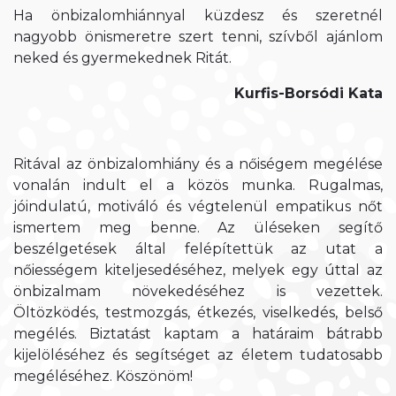
Ha önbizalomhiánnyal küzdesz és szeretnél
nagyobb önismeretre szert tenni, szívből ajánlom
neked és gyermekednek Ritát.
Kurfis-Borsódi Kata
Ritával az önbizalomhiány és a nőiségem megélése
vonalán indult el a közös munka. Rugalmas,
jóindulatú, motiváló és végtelenül empatikus nőt
ismertem meg benne. Az üléseken segítő
beszélgetések által felépítettük az utat a
nőiességem kiteljesedéséhez, melyek egy úttal az
önbizalmam növekedéséhez is vezettek.
Öltözködés, testmozgás, étkezés, viselkedés, belső
megélés. Biztatást kaptam a határaim bátrabb
kijelöléséhez és segítséget az életem tudatosabb
megéléséhez. Köszönöm!