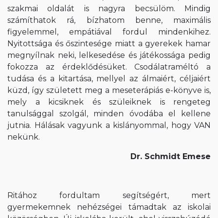
szakmai oldalát is nagyra becsülöm. Mindig
számíthatok rá, bízhatom benne, maximális
figyelemmel, empátiával fordul mindenkihez.
Nyitottsága és őszintesége miatt a gyerekek hamar
megnyílnak neki, lelkesedése és játékossága pedig
fokozza az érdeklődésüket. Csodálatraméltó a
tudása és a kitartása, mellyel az álmaiért, céljaiért
küzd, így született meg a meseterápiás e-könyve is,
mely a kicsiknek és szüleiknek is rengeteg
tanulsággal szolgál, minden óvodába el kellene
jutnia. Hálásak vagyunk a kislányommal, hogy VAN
nekünk.
Dr. Schmidt Emese
Ritához fordultam segítségért, mert
gyermekemnek nehézségei támadtak az iskolai